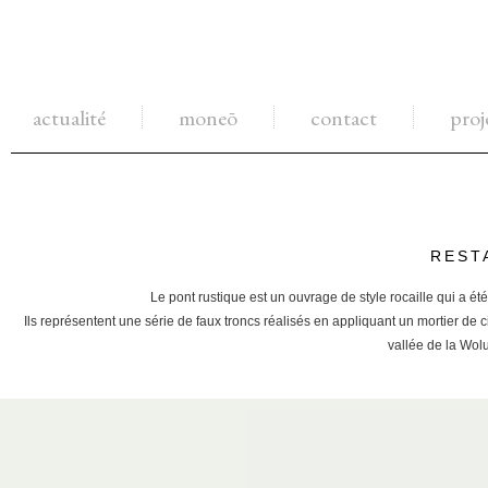
actualité
moneō
contact
proj
REST
Le pont rustique est un ouvrage de style rocaille qui a ét
Ils représentent une série de faux troncs réalisés en appliquant un mortier de c
vallée de la Wol